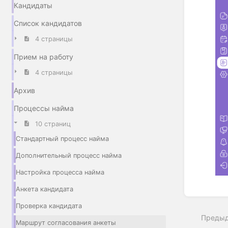
Кандидаты
Список кандидатов
4 страницы
Прием на работу
4 страницы
Архив
Процессы найма
10 страниц
Стандартный процесс найма
Дополнительный процесс найма
Настройка процесса найма
Анкета кандидата
Войти
в
Проверка кандидата
режим
Преды
выбор
Маршрут согласования анкеты
разде