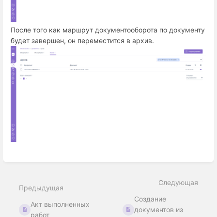
После того как маршрут документооборота по документу
будет завершен, он переместится в архив.
Войти
в
режим
Следующая
выбора
Предыдущая
раздела
Создание
Акт выполненных
документов из
работ