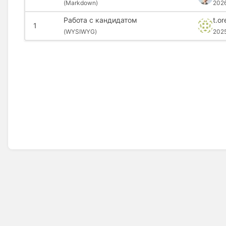
(
Markdown)
202
Работа с кандидатом
t.or
1
(
WYSIWYG)
202