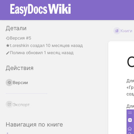
Детали
Книги
Версия #5
t.oreshkin
создал
10 месяцев назад
Полина
обновил
1 месяц назад
Действия
Для
Версии
«Гр
соз
Экспорт
Для
Навигация по книге