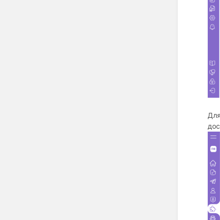
Для
дос